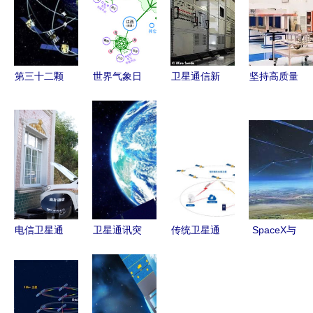
第三十二颗
世界气象日
卫星通信新
坚持高质量
北斗卫星发
| 打造专业
纪元 探索
发展 打造
射后的北斗
的气象信息
未来的天空
质效滨城
系统 水平
化指挥中心
之路
见证滨城奋
与GPS对比
的核心要素
进新征程
分析及卫星
是什么？
喜迎市第十
通信服务
二次党代会
系列报道之
电信卫星通
卫星通讯突
传统卫星通
SpaceX与
一 卫星通
信 架起防
破信号障碍
信的基石
T-Mobile携
信服务
汛救灾
iPhone 14
地面信关站
手 卫星通
的“空中生
即将迎来通
的技术优势
信技术掀起