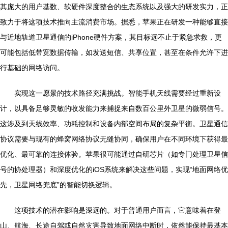
其庞大的用户基数、软硬件深度整合的生态系统以及强大的研发实力，正
致力于将这项技术推向主流消费市场。据悉，苹果正在研发一种能够直接
与近地轨道卫星通信的iPhone硬件方案，其目标远不止于紧急求救，更
可能包括低带宽数据传输，如发送短信、共享位置，甚至在条件允许下进
行基础的网络访问。
实现这一愿景的技术路径充满挑战。智能手机天线需要经过重新设
计，以具备足够灵敏的收发能力来捕捉来自数百公里外卫星的微弱信号。
这涉及到天线效率、功耗控制和设备内部空间布局的复杂平衡。卫星通信
协议需要与现有的蜂窝网络协议无缝协同，确保用户在不同环境下获得最
优化、最可靠的连接体验。苹果很可能通过自研芯片（如专门处理卫星信
号的协处理器）和深度优化的iOS系统来解决这些问题，实现“地面网络优
先，卫星网络兜底”的智能切换逻辑。
这项技术的潜在影响是深远的。对于普通用户而言，它意味着在登
山、航海、长途自驾或自然灾害导致地面网络中断时，依然能保持最基本