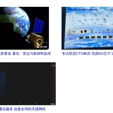
务进展
花？
新赛道 通信、雷达与新材料如何
专访星思CTO林庆:巩固5G芯片“
催生太空新经济？
跑6G卫星直连卫星通信服
通信服务 连接全球的无缝网络