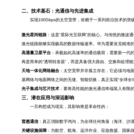
二、技术基石：光通信与先进集成
实现100Gbps的太空宽带，依赖于一系列前沿技术的突
激光星间链路
：这是“星际光互联网”的核心。与传统的微波
激光链路能够实现极高的数据传输速率。华为需要攻克精准
高通量卫星平台
：承载如此高速率的通信载荷，需要新一代
再是简单的“透明转发器”，而是具备强大路由、交换和处理能
天地一体化网络融合
：太空宽带并非孤立存在，它必须与地面的
基网络与地面网络之间的无缝、智能切换，真正实现“全球全
光子集成与芯片技术
：要将高性能的激光通信终端装入有限
三、潜在应用与深远影响
一旦构想成为现实，其影响将是革命性的：
普惠通信
：真正消除数字鸿沟，为全球任何角落（海洋、沙
关键设施保障
：为航空、航海、远洋作业、应急救援、国家