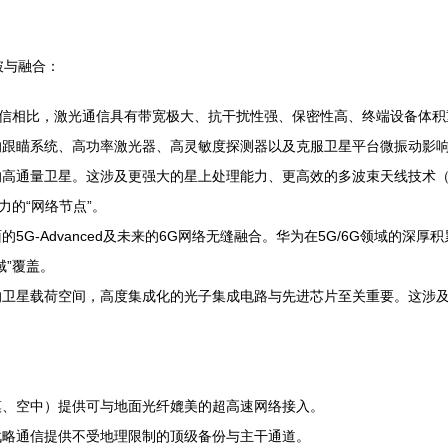
破与融合：
通信相比，激光通信具有带宽极大、抗干扰性强、保密性高、终端设备体
的跟瞄系统、高功率激光器、高灵敏度探测器以及克服卫星平台微振动影
的高通量卫星。这涉及更强大的星上处理能力、更高效的多波束天线技术
力的“网络节点”。
5G-Advanced及未来的6G网络无缝融合。华为在5G/6G领域的
域”覆盖。
的卫星载荷空间，高度集成化的光子集成电路与先进芯片至关重要。这涉
漠、空中）提供可与地面光纤媲美的超高速网络接入。
战略通信提供不受地理限制的顶级备份与主干通道。